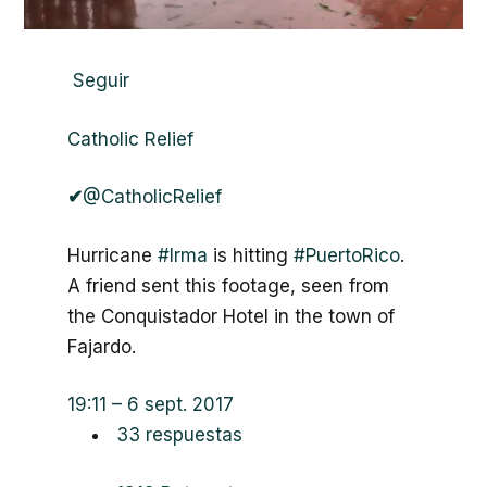
Seguir
Catholic Relief
✔
@CatholicRelief
Hurricane
#
Irma
is hitting
#
PuertoRico
.
A friend sent this footage, seen from
the Conquistador Hotel in the town of
Fajardo.
19:11 – 6 sept. 2017
3
3 respuestas