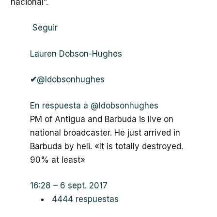
nacional”.
Seguir
Lauren Dobson-Hughes
✔
@ldobsonhughes
En respuesta a @ldobsonhughes
PM of Antigua and Barbuda is live on
national broadcaster. He just arrived in
Barbuda by heli. «It is totally destroyed.
90% at least»
16:28 – 6 sept. 2017
44
44 respuestas