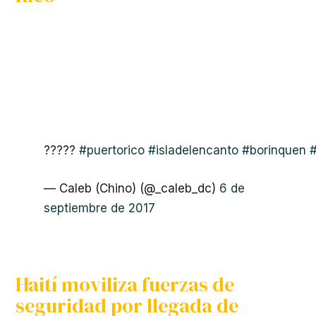
?????
#puertorico
#isladelencanto
#borinquen
— Caleb (Chino) (@_caleb_dc)
6 de
septiembre de 2017
Haití moviliza fuerzas de
seguridad por llegada de