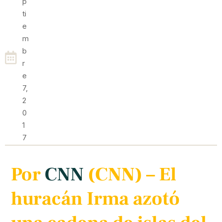
P
Ti
E
M
B
R
E
7,
2
0
1
7
Por
CNN
(CNN) –
El
huracán Irma azotó