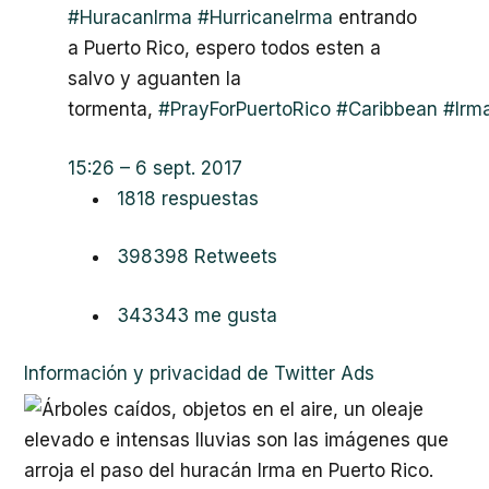
#
HuracanIrma
#
HurricaneIrma
entrando
a Puerto Rico, espero todos esten a
salvo y aguanten la
tormenta,
#
PrayForPuertoRico
#
Caribbean
#
Irm
15:26 – 6 sept. 2017
18
18 respuestas
398
398 Retweets
343
343 me gusta
Información y privacidad de Twitter Ads