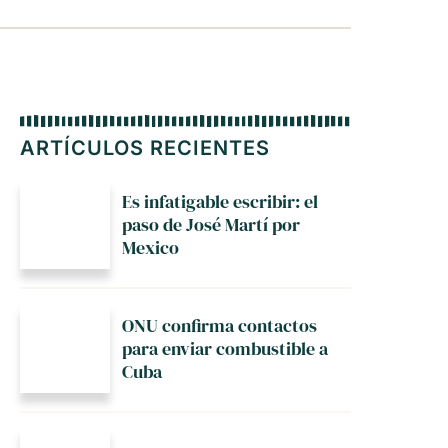
ARTÍCULOS RECIENTES
Es infatigable escribir: el
paso de José Martí por
Mexico
ONU confirma contactos
para enviar combustible a
Cuba