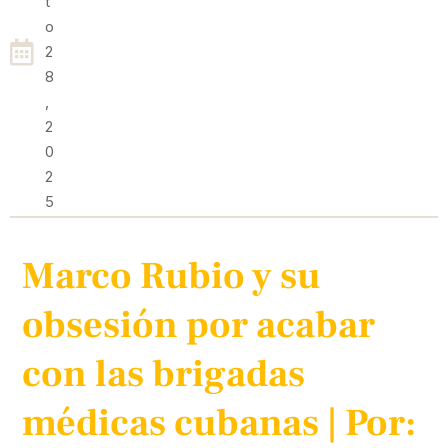
T
O
2
8
,
2
0
2
5
Marco Rubio y su
obsesión por acabar
con las brigadas
médicas cubanas | Por: