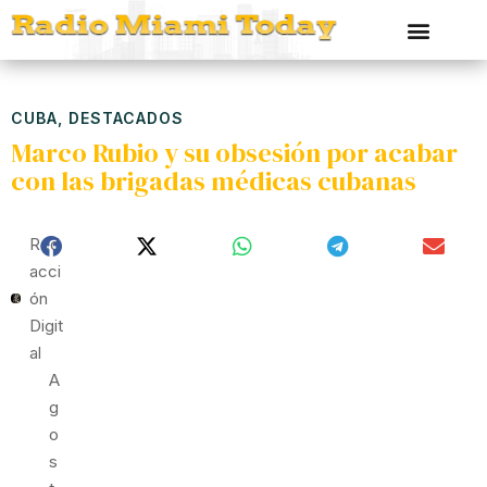
CUBA
,
DESTACADOS
Marco Rubio y su obsesión por acabar
con las brigadas médicas cubanas
Red
Acci
Ón
Digit
Al
A
G
O
S