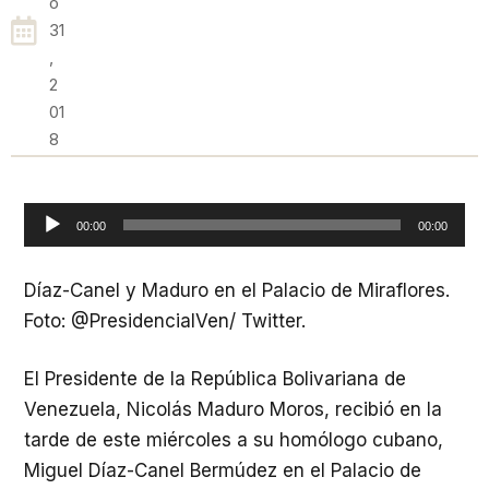
O
31
,
2
01
8
Reproductor
00:00
00:00
de
audio
Díaz-Canel y Maduro en el Palacio de Miraflores.
Foto: @PresidencialVen/ Twitter.
El Presidente de la República Bolivariana de
Venezuela, Nicolás Maduro Moros, recibió en la
tarde de este miércoles a su homólogo cubano,
Miguel Díaz-Canel Bermúdez en el Palacio de