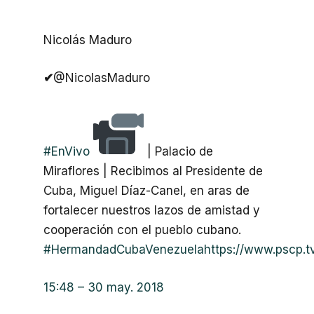
Nicolás Maduro
✔
@NicolasMaduro
#
EnVivo
| Palacio de
Miraflores | Recibimos al Presidente de
Cuba, Miguel Díaz-Canel, en aras de
fortalecer nuestros lazos de amistad y
cooperación con el pueblo cubano.
#
HermandadCubaVenezuela
https://www.
pscp.
15:48 – 30 may. 2018