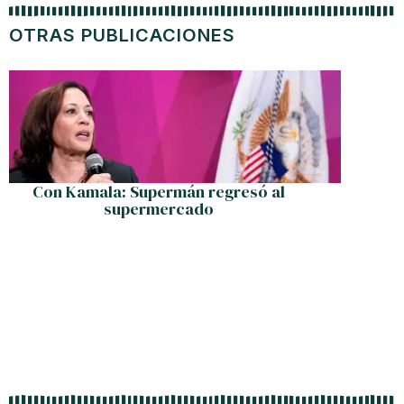
OTRAS PUBLICACIONES
Con Kamala: Supermán regresó al
La mue
supermercado
nuev