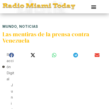
MUNDO
,
NOTICIAS
Las mentiras de la prensa contra
Venezuela
Red
Acci
Ón
Digit
Al
J
U
N
I