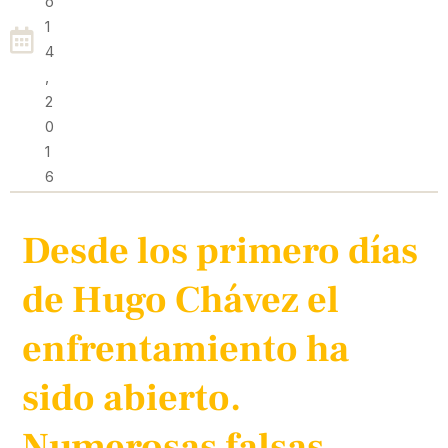
O
1
4
,
2
0
1
6
Desde los primero días
de Hugo Chávez el
enfrentamiento ha
sido abierto.
Numerosas falsas