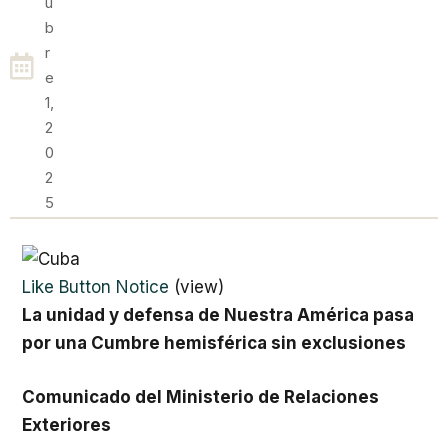
U
B
R
E
1,
2
0
2
5
Like Button Notice
(
view
)
La unidad y defensa de Nuestra América pasa
por una Cumbre hemisférica sin exclusiones
Comunicado del Ministerio de Relaciones
Exteriores