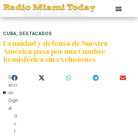
CUBA
,
DESTACADOS
La unidad y defensa de Nuestra
América pasa por una Cumbre
hemisférica sin exclusiones
Red
Acci
Ón
Digit
Al
O
C
T