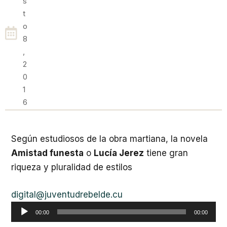
S
T
O
8
,
2
0
1
6
Según estudiosos de la obra martiana, la novela
Amistad funesta
o
Lucía Jerez
tiene gran
riqueza y pluralidad de estilos
Reproductor
digital@juventudrebelde.cu
de
00:00
00:00
audio