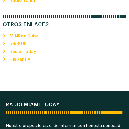
Radio Taíno
OTROS ENLACES
MINRex Cuba
teleSUR
Rusia Today
HispanTV
RADIO MIAMI TODAY
Nuestro propósito es el de informar con honesta seriedad