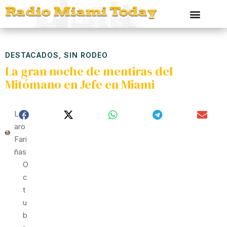
DESTACADOS
,
SIN RODEO
La gran noche de mentiras del
Mitómano en Jefe en Miami
Láz
Aro
Fari
Ñas
O
C
T
U
B