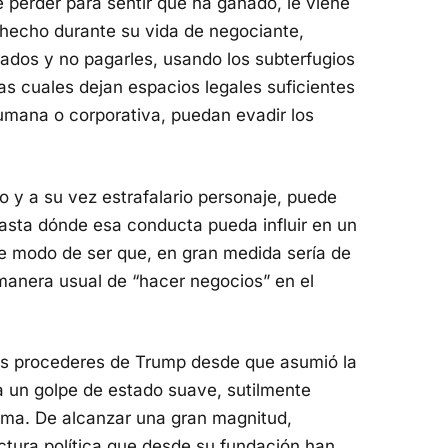
 perder para sentir que ha ganado, le viene
hecho durante su vida de negociante,
dos y no pagarles, usando los subterfugios
las cuales dejan espacios legales suficientes
humana o corporativa, puedan evadir los
o y a su vez estrafalario personaje, puede
hasta dónde esa conducta pueda influir en un
e modo de ser que, en gran medida sería de
 manera usual de “hacer negocios” en el
os procederes de Trump desde que asumió la
a un golpe de estado suave, sutilmente
tema. De alcanzar una gran magnitud,
ctura política que desde su fundación han