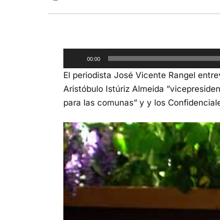
Reproductor
00:00
de
El periodista José Vicente Rangel entr
audio
Aristóbulo Istúriz Almeida ”vicepresident
para las comunas” y y los Confidencial