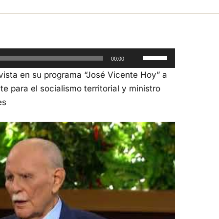
Utiliza
00:00
las
evista en su programa “José Vicente Hoy” a
teclas
e para el socialismo territorial y ministro
de
es
flecha
arriba/abajo
para
aumentar
o
disminuir
el
volumen.