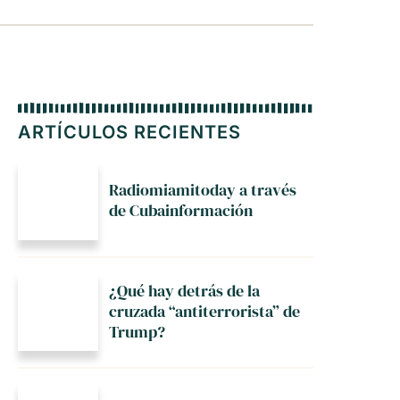
ARTÍCULOS RECIENTES
Radiomiamitoday a través
de Cubainformación
¿Qué hay detrás de la
cruzada “antiterrorista” de
Trump?