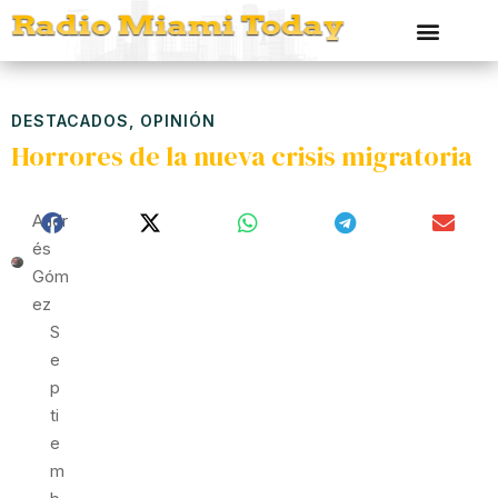
DESTACADOS
,
OPINIÓN
Horrores de la nueva crisis migratoria
Andr
És
Góm
Ez
S
E
P
Ti
E
M