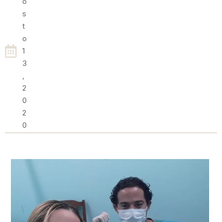
O
S
T
O
1
3
,
2
0
2
0