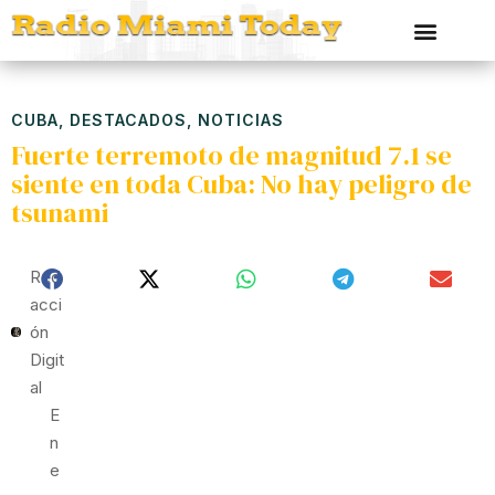
CUBA
,
DESTACADOS
,
NOTICIAS
Fuerte terremoto de magnitud 7.1 se
siente en toda Cuba: No hay peligro de
tsunami
Red
Acci
Ón
Digit
Al
E
N
E