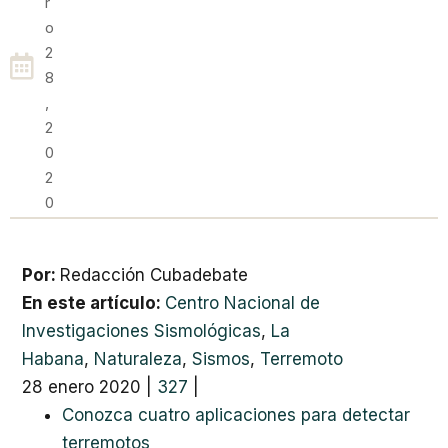
R
O
2
8
,
2
0
2
0
Por:
Redacción Cubadebate
En este artículo:
Centro Nacional de
Investigaciones Sismológicas
,
La
Habana
,
Naturaleza
,
Sismos
,
Terremoto
28 enero 2020
|
327
|
Conozca cuatro aplicaciones para detectar
terremotos