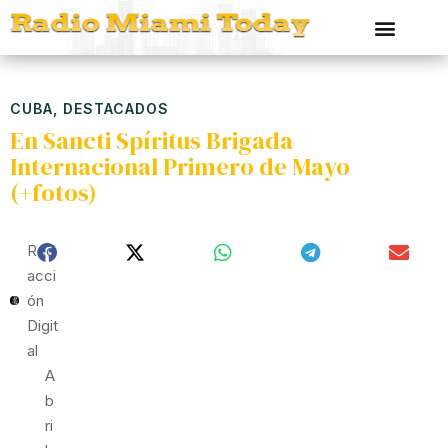
CUBA
,
DESTACADOS
En Sancti Spíritus Brigada
Internacional Primero de Mayo
(+fotos)
Red
Acci
Ón
Digit
Al
A
B
Ri