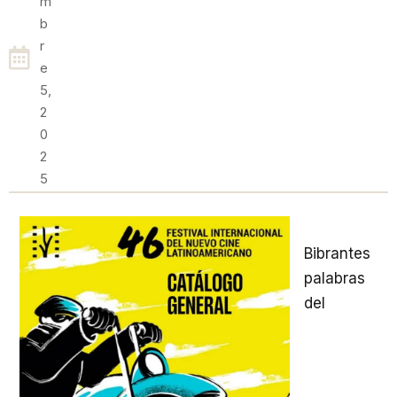
M
B
R
E
5,
2
0
2
5
Bibrantes
palabras
del