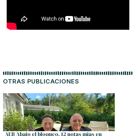
OTRAS PUBLICACIONES
AEB Abajo el bloqueo. 12 notas mias en
Cuba re