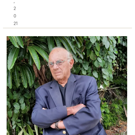
,
2
0
21