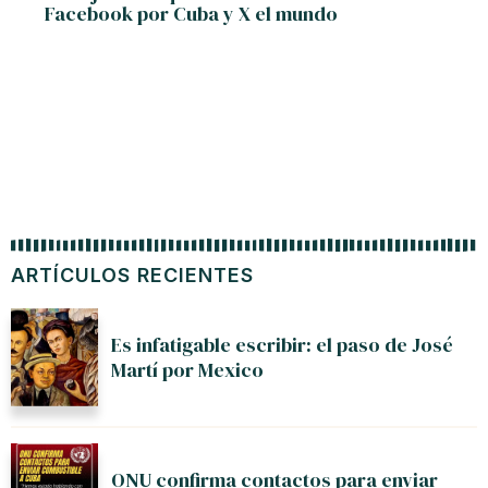
Facebook por Cuba y X el mundo
a la COV
ARTÍCULOS RECIENTES
Es infatigable escribir: el paso de José
Martí por Mexico
ONU confirma contactos para enviar