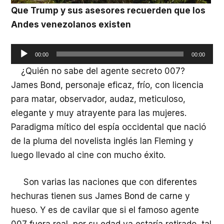
Que Trump y sus asesores recuerden que los
Andes venezolanos existen
Reproductor
00:00
00:00
de
¿Quién no sabe del agente secreto 007?
audio
James Bond, personaje eficaz, frío, con licencia
para matar, observador, audaz, meticuloso,
elegante y muy atrayente para las mujeres.
Paradigma mítico del espía occidental que nació
de la pluma del novelista inglés Ian Fleming y
luego llevado al cine con mucho éxito.
Son varias las naciones que con diferentes
hechuras tienen sus James Bond de carne y
hueso. Y es de cavilar que si el famoso agente
007 fuera real, por su edad ya estaría retirado, tal