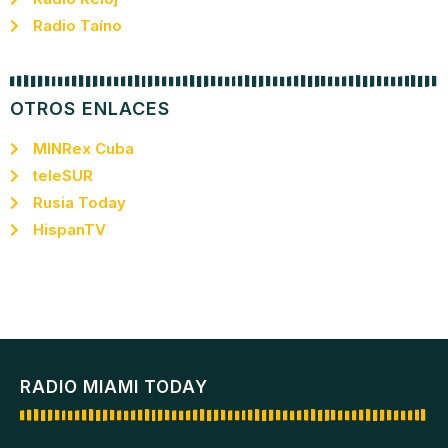
Radio Taíno
OTROS ENLACES
MINRex Cuba
teleSUR
Rusia Today
HispanTV
RADIO MIAMI TODAY