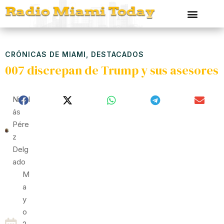
CRÓNICAS DE MIAMI
,
DESTACADOS
007 discrepan de Trump y sus asesores
Nicol
Ás
Pére
Z
Delg
Ado
M
A
Y
O