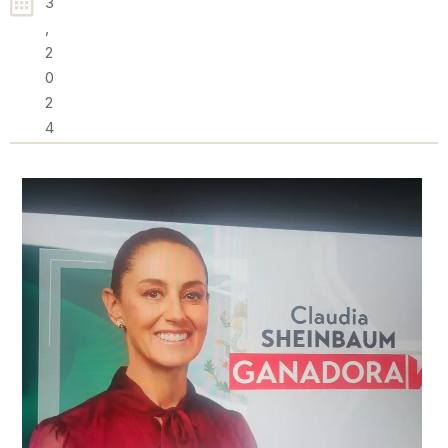
3
,
2
0
2
4