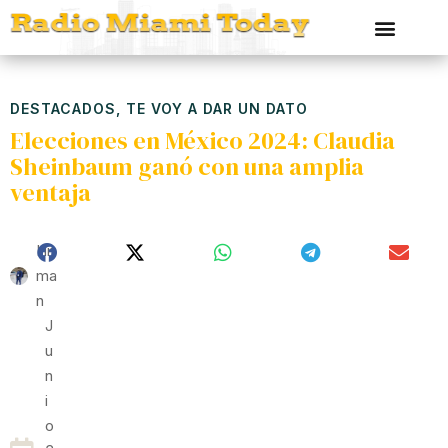
DESTACADOS
,
TE VOY A DAR UN DATO
Elecciones en México 2024: Claudia
Sheinbaum ganó con una amplia
ventaja
Hit
Ma
N
J
U
N
I
O