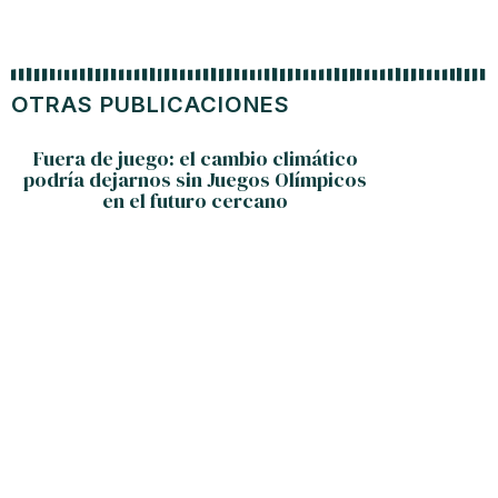
OTRAS PUBLICACIONES
Fuera de juego: el cambio climático
podría dejarnos sin Juegos Olímpicos
en el futuro cercano
Mu
prof