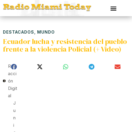
DESTACADOS
,
MUNDO
Ecuador lucha y resistencia del pueblo
frente a la violencia Policial (+ Video)
Red
Acci
Ón
Digit
Al
J
U
N
I