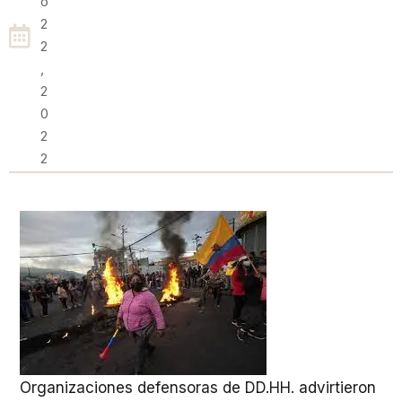
O
2
2
,
2
0
2
2
Organizaciones defensoras de DD.HH. advirtieron