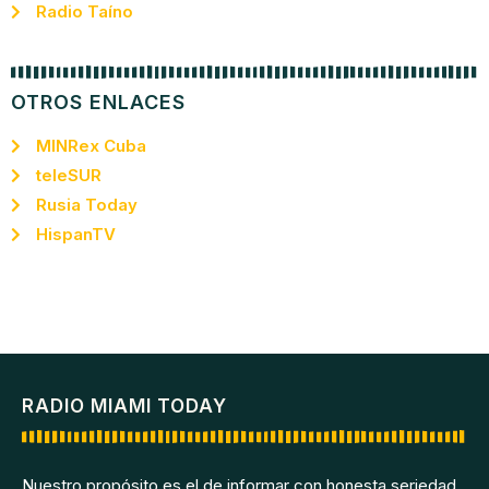
Radio Taíno
OTROS ENLACES
MINRex Cuba
teleSUR
Rusia Today
HispanTV
RADIO MIAMI TODAY
Nuestro propósito es el de informar con honesta seriedad