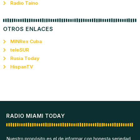
Radio Taíno
OTROS ENLACES
MINRex Cuba
teleSUR
Rusia Today
HispanTV
RADIO MIAMI TODAY
Nuestro propósito es el de informar con honesta seriedad