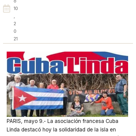
O
10
,
2
0
21
PARIS, mayo 9.- La asociación francesa Cuba
Linda destacó hoy la solidaridad de la isla en