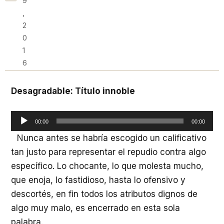
9
,
2
0
1
6
Desagradable: Título innoble
Reproductor
00:00
00:00
de
Nunca antes se habría escogido un calificativo
audio
tan justo para representar el repudio contra algo
específico. Lo chocante, lo que molesta mucho,
que enoja, lo fastidioso, hasta lo ofensivo y
descortés, en fin todos los atributos dignos de
algo muy malo, es encerrado en esta sola
palabra.