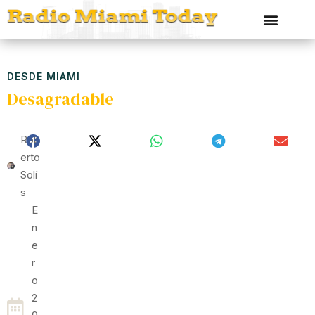
DESDE MIAMI
Desagradable
Rob
Erto
Solí
S
E
N
E
R
O
2