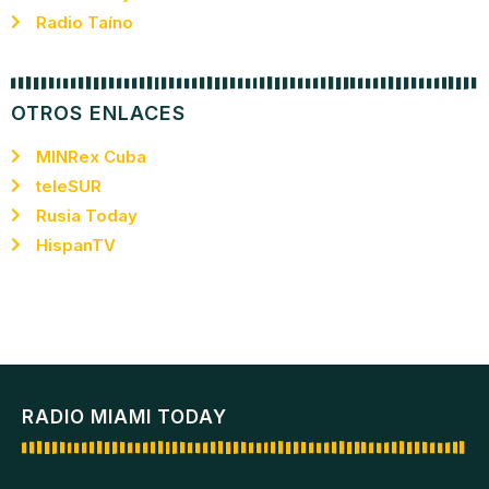
Radio Taíno
OTROS ENLACES
MINRex Cuba
teleSUR
Rusia Today
HispanTV
RADIO MIAMI TODAY