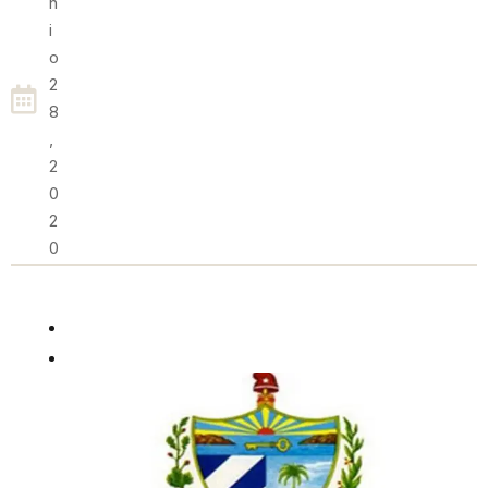
N
I
O
2
8
,
2
0
2
0