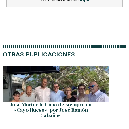
OTRAS PUBLICACIONES
José Marti y la Cuba de siempre en
Díaz-Ca
«Cayo Hueso», por José Ramón
es un c
Cabañas