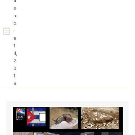
Ti
E
M
B
R
E
1
4,
2
0
1
9