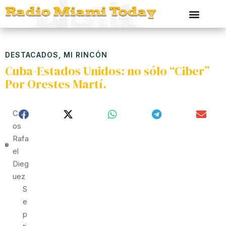
DESTACADOS
,
MI RINCÓN
Cuba-Estados Unidos: no sólo “Ciber”
Por Orestes Martí.
Carl
Os
Rafa
El
Dieg
Uez
S
E
P