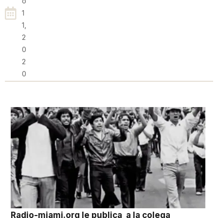
O
1
1,
2
0
2
0
Radio-miami.org le publica a la colega