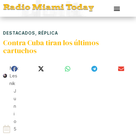
DESTACADOS
,
RÉPLICA
Contra Cuba tiran los últimos
cartuchos
Max
Les
Nik
J
U
N
I
O
5