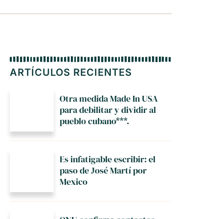
ARTÍCULOS RECIENTES
Otra medida Made In USA
para debilitar y dividir al
pueblo cubano***.
Es infatigable escribir: el
paso de José Martí por
Mexico