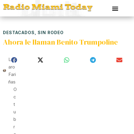
DESTACADOS
,
SIN RODEO
Ahora le llaman Benito Trumpoline
Láz
Aro
Fari
Ñas
O
C
T
U
B
R