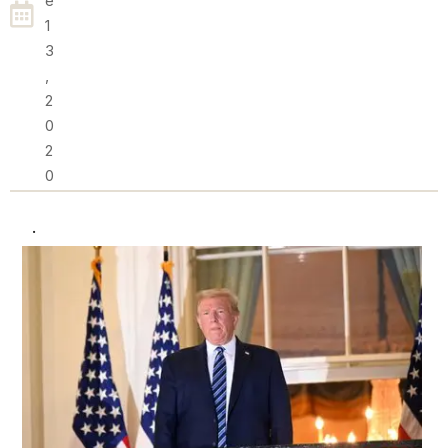
E
1
3
,
2
0
2
0
·