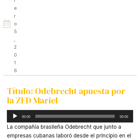
R
E
R
O
5
,
2
0
1
6
Título: Odebrecht apuesta por
la ZED Mariel
Reproductor
00:00
00:00
de
La compañía brasileña Odebrecht que junto a
audio
empresas cubanas laboró desde el principio en el