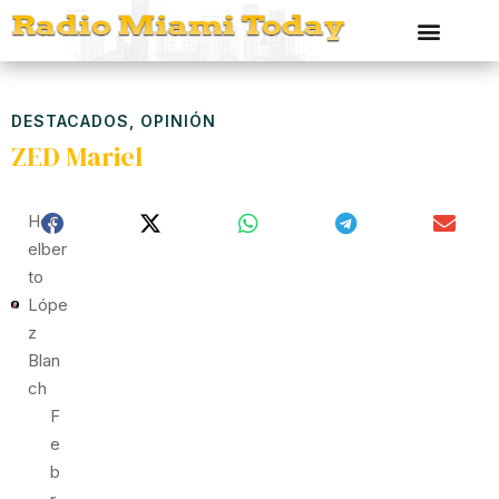
DESTACADOS
,
OPINIÓN
ZED Mariel
Hed
Elber
To
Lópe
Z
Blan
Ch
F
E
B