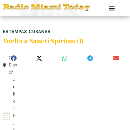
ESTAMPAS CUBANAS
Vuelta a Sancti Spíritus (I)
Ciro
Bian
Chi
J
U
Li
O
1
9
,