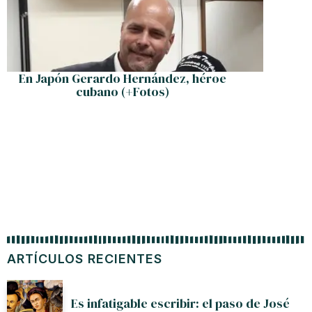
En Japón Gerardo Hernández, héroe
Lorenzo
cubano (+Fotos)
aborda e
ARTÍCULOS RECIENTES
Es infatigable escribir: el paso de José