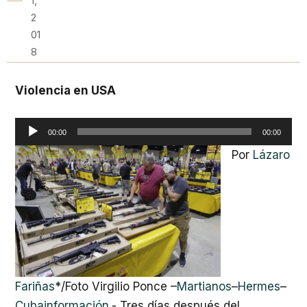
1,
2
01
8
Violencia en USA
Reproductor
00:00
00:00
de
Por
Lázaro
audio
Fariñas
*/Foto Virgilio Ponce –
Martianos
–
Hermes
–
Cubainformac
ión
.- Tres días después del