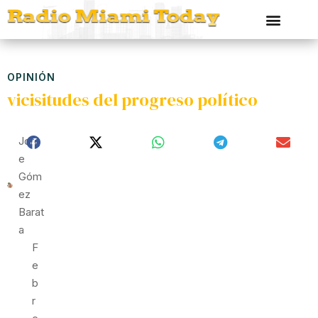
OPINIÓN
vicisitudes del progreso político
Jorg
E
Góm
Ez
Barat
A
F
E
B
R