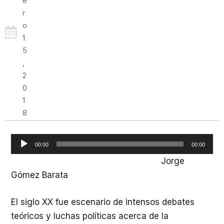
E
R
O
1
5
,
2
0
1
8
Reproductor
00:00
00:00
de
Jorge
audio
Gómez Barata
El siglo
XX
fue escenario de intensos debates
teóricos y luchas políticas acerca de la