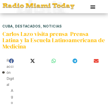
CUBA
,
DESTACADOS
,
NOTICIAS
Carlos Lazo visita prensa Prensa
Latina y la Escuela Latinoamericana de
Medicina
Red
Acci
Ón
Digit
Al
A
G
O