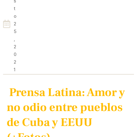
S
T
O
2
5
,
2
0
2
1
Prensa Latina: Amor y
no odio entre pueblos
de Cuba y EEUU