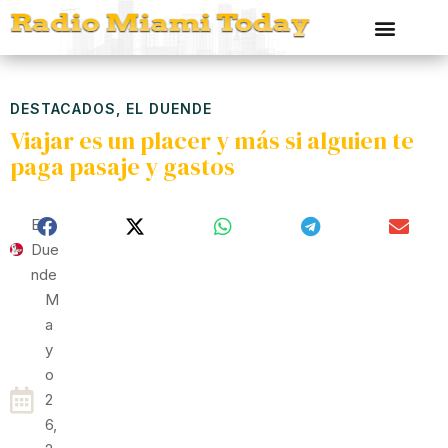
DESTACADOS
,
EL DUENDE
Viajar es un placer y más si alguien te
paga pasaje y gastos
El
Due
Nde
M
A
Y
O
2
6,