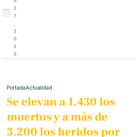
O
2
7
,
2
0
2
6
Portada
Actualidad
Se elevan a 1.430 los
muertos y a más de
3.200 los heridos por