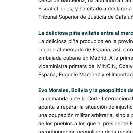
cerca de Barcelona, ha admitido a trámi
Fiscal el lunes, y ha citado a declara
Tribunal Superior de Justicia de Catalu
La deliciosa piña avileña entra al me
La deliciosa piña producida en la provin
llegado al mercado de España, así lo c
embajada cubana en Madrid. A la primera
viceministra primera del MINCIN, Odaly
España, Eugenio Martínez y el importad
Evo Morales, Bolivia y la geopolítica d
La demanda ante la Corte Internacional
apunta a reparar la situación de injusti
una ocupación militar arbitraria, sino a 
de los pueblos a los que el presidente
reconfiguración geopolítica de la región