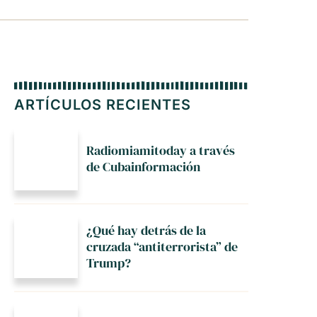
ARTÍCULOS RECIENTES
Radiomiamitoday a través
de Cubainformación
¿Qué hay detrás de la
cruzada “antiterrorista” de
Trump?