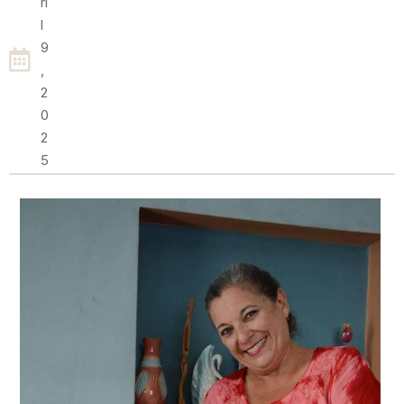
Ri
L
9
,
2
0
2
5