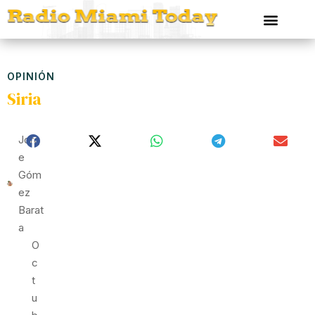
OPINIÓN
Siria
Jorg
E
Góm
Ez
Barat
A
O
C
T
U