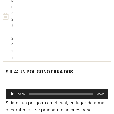
B
R
E
2
2
,
2
0
1
5
SIRIA: UN POLÍGONO PARA DOS
Reproductor
00:00
00:00
de
Siria es un polígono en el cual, en lugar de armas
audio
o estrategias, se prueban relaciones, y se