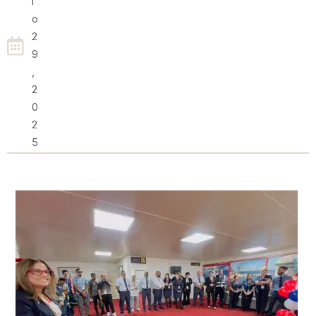
I
O
2
9
,
2
0
2
5