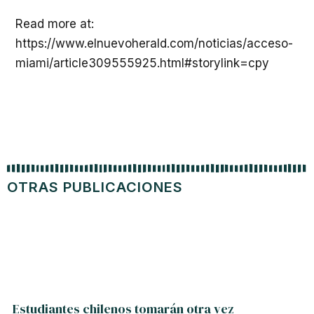
Read more at:
https://www.elnuevoherald.com/noticias/acceso-
miami/article309555925.html#storylink=cpy
OTRAS PUBLICACIONES
Estudiantes chilenos tomarán otra vez
Jurado 