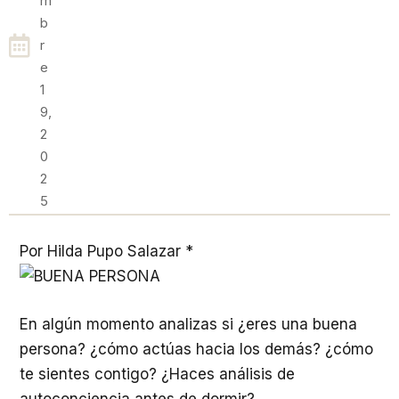
M
B
R
E
1
9,
2
0
2
5
Por Hilda Pupo Salazar *
En algún momento analizas si ¿eres una buena
persona? ¿cómo actúas hacia los demás? ¿cómo
te sientes contigo? ¿Haces análisis de
autoconciencia antes de dormir?