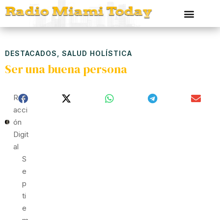
DESTACADOS
,
SALUD HOLÍSTICA
Ser una buena persona
Red
Acci
Ón
Digit
Al
S
E
P
Ti
E