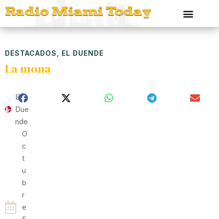
DESTACADOS
,
EL DUENDE
La mona
El
Due
Nde
O
C
T
U
B
R
E