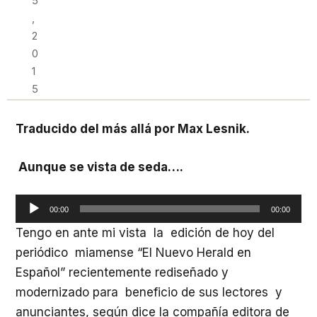
5
,
2
0
1
5
Traducido del más allá por Max Lesnik.
Aunque se vista de seda….
Reproductor
00:00
00:00
de
Tengo en ante mi vista la edición de hoy del
audio
periódico miamense “El Nuevo Herald en
Español” recientemente rediseñado y
modernizado para beneficio de sus lectores y
anunciantes, según dice la compañía editora de