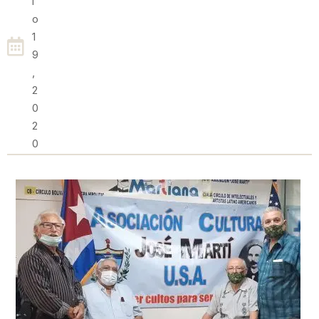
I
O
1
9
,
2
0
2
0