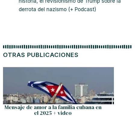
historia, el revisionismo de Trump sobre la
derrota del nazismo (+ Podcast)
OTRAS PUBLICACIONES
Al héro
Mensaje de amor a la familia cubana en
el 2025 + video