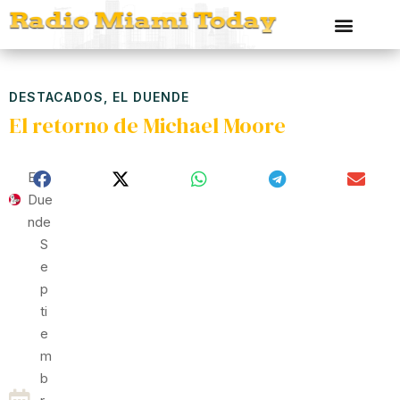
DESTACADOS
,
EL DUENDE
El retorno de Michael Moore
El
Due
Nde
S
E
P
Ti
E
M
B