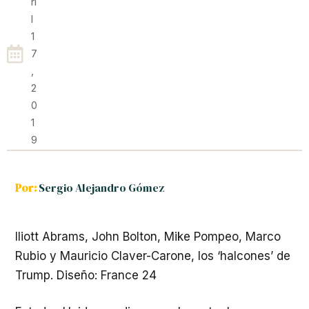
Ri
L
1
7
,
2
0
1
9
Por:
Sergio Alejandro Gómez
lliott Abrams, John Bolton, Mike Pompeo, Marco
Rubio y Mauricio Claver-Carone, los ‘halcones’ de
Trump. Diseño: France 24