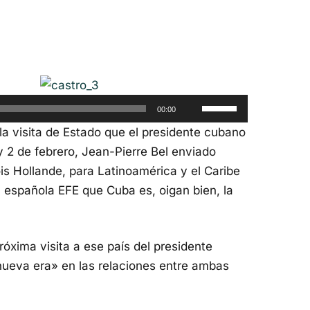
Utiliza
00:00
las
a visita de Estado que el presidente cubano
teclas
 y 2 de febrero, Jean-Pierre Bel enviado
de
is Hollande, para Latinoamérica y el Caribe
flecha
a española EFE que Cuba es, oigan bien, la
arriba/abajo
para
aumentar
róxima visita a ese país del presidente
o
nueva era» en las relaciones entre ambas
disminuir
el