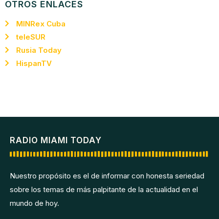
OTROS ENLACES
MINRex Cuba
teleSUR
Rusia Today
HispanTV
RADIO MIAMI TODAY
Nuestro propósito es el de informar con honesta seriedad
sobre los temas de más palpitante de la actualidad en el
mundo de hoy.