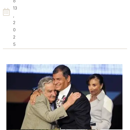
O
13
,
2
0
2
5