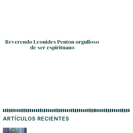
Reverendo Leonides Penton orgulloso
Juventu
de ser espirituano
co
ARTÍCULOS RECIENTES