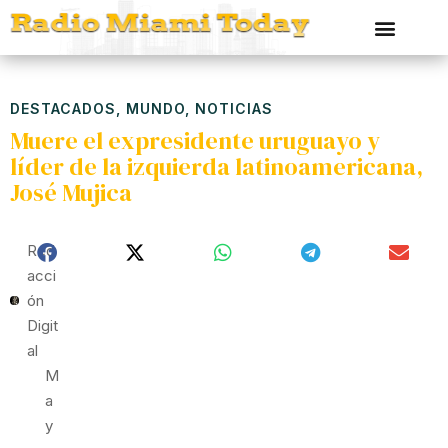
DESTACADOS
,
MUNDO
,
NOTICIAS
Muere el expresidente uruguayo y
líder de la izquierda latinoamericana,
José Mujica
Red
Acci
Ón
Digit
Al
M
A
Y