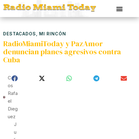
DESTACADOS
,
MI RINCÓN
RadioMiamiToday y PazAmor
denuncian planes agresivos contra
Cuba
Carl
Os
Rafa
El
Dieg
Uez
J
U