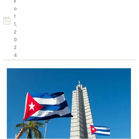
Li
O
1
1,
2
0
2
4