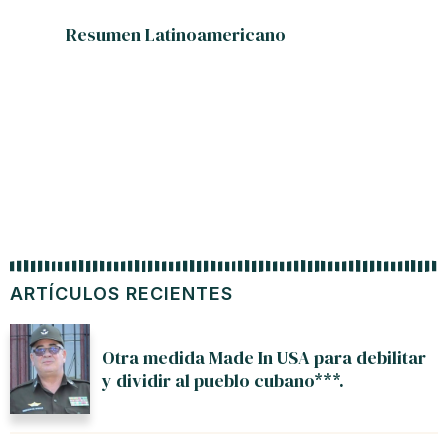
Resumen Latinoamericano
Con Láza
na
ARTÍCULOS RECIENTES
Otra medida Made In USA para debilitar
y dividir al pueblo cubano***.